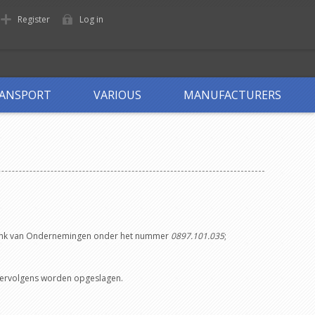
Register
Log in
ANSPORT
VARIOUS
MANUFACTURERS
ntbank van Ondernemingen onder het nummer
0897.101.035
;
 vervolgens worden opgeslagen.